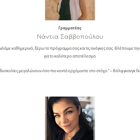
Γραμματέας
Νάντια Σαββοπούλου
ί μιλάμε καθημερινά, ξέρω το πρόγραμμα σας και τις ανάγκες σας. Βλέπουμε την
για το καλύτερο αποτέλεσμα.
 δυσκολίες μεγαλώνουν όσο πιο κοντά ερχόμαστε στο στόχο.” – Βόλφγκανγκ Γκ