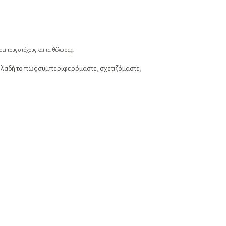
σει τους στόχους και τα θέλω σας.
 δηλαδή το πως συμπεριφερόμαστε, σχετιζόμαστε,