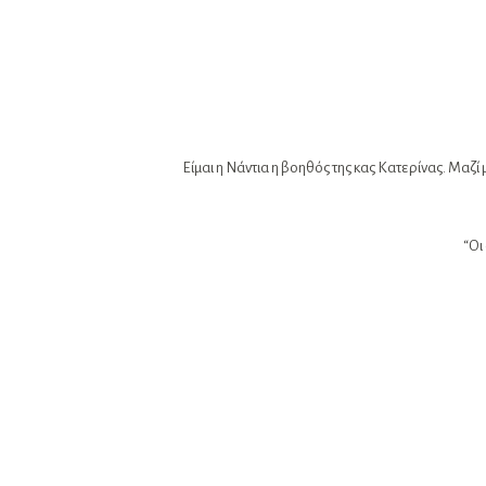
Είμαι η Νάντια η βοηθός της κας Κατερίνας. Μαζ
“Οι