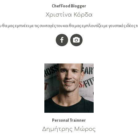
Chef Food Blogger
Χριστίνα Κόρδα
α μας εμπνέει με τις συνταγές του και θα μας εμπλουτίζει με γευστικές ιδέες τ
Personal Trainner
Δημήτρης Μώρος