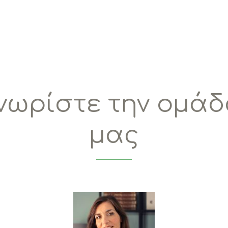
νωρίστε την ομά
μας