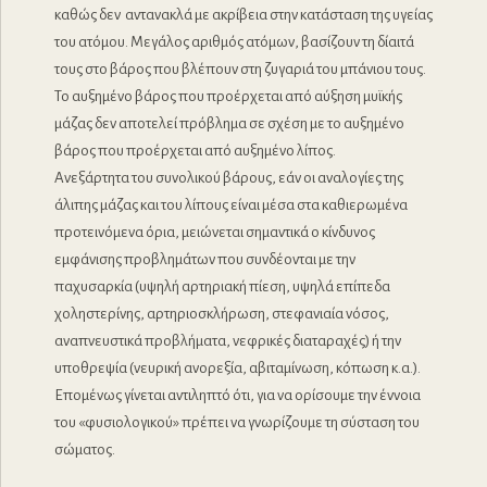
καθώς δεν αντανακλά με ακρίβεια στην κατάσταση της υγείας
του ατόμου. Μεγάλος αριθμός ατόμων, βασίζουν τη δίαιτά
τους στο βάρος που βλέπουν στη ζυγαριά του μπάνιου τους.
Το αυξημένο βάρος που προέρχεται από αύξηση μυϊκής
μάζας δεν αποτελεί πρόβλημα σε σχέση με το αυξημένο
βάρος που προέρχεται από αυξημένο λίπος.
Ανεξάρτητα του συνολικού βάρους, εάν οι αναλογίες της
άλιπης μάζας και του λίπους είναι μέσα στα καθιερωμένα
προτεινόμενα όρια, μειώνεται σημαντικά ο κίνδυνος
εμφάνισης προβλημάτων που συνδέονται με την
παχυσαρκία (υψηλή αρτηριακή πίεση, υψηλά επίπεδα
χοληστερίνης, αρτηριοσκλήρωση, στεφανιαία νόσος,
αναπνευστικά προβλήματα, νεφρικές διαταραχές) ή την
υποθρεψία (νευρική ανορεξία, αβιταμίνωση, κόπωση κ.α.).
Επομένως γίνεται αντιληπτό ότι, για να ορίσουμε την έννοια
του «φυσιολογικού» πρέπει να γνωρίζουμε τη σύσταση του
σώματος.