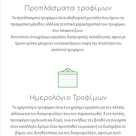
Προπλάσματα τροφίμων
Τα προπλάσματα τροφίμων είναι αληθοφανή μοντέλα που έχουν το
πραγματικό μέγεθος αλλά και τα οπτικά χαρακτηριστικά των τροφίμων
που απεικονίζουν.
Αποτελούν ένα χρήσιμο εργαλείο διατροφικής εκπαίδευσης αφού με
άμεσο τρόπο μπορούν να καταστήσουν σαφή την ποσότητα του
εκάστοτε τροφίμου.
Ημερολόγιο Τροφίμων
Το ημερολόγιο τροφίμων είναι ένα χρήσιμο εργαλείο για τον πελάτη
αλλά και για τον διατροφολόγο που τον παρακολουθεί. Στον πελάτη,
προσφέρει οργάνωση και δομή, ενώ συνήθως τον βοηθά να συνεχίσει
στον κατάλληλο δρόμο όταν προσπαθεί να μειώσει ή να διατηρήσει το
βάρος του. Βοηθά επίσης και τον διατροφολόγο, αφού με αυτό