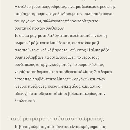
Η ανάλυση σύστασης σώματος, είναι μια διαδικασία μέσω της
οποίας μπορούμε να αξιολογήσουμε την εσωτερική εικόνα
του οργανισμού, συλλέγοντας πληροφορίες για τα
συστατικά που τον συνθέτουν.
Το σώμα μας, με απλά λόγια αποτελείται από την άλιπη
σωματική μάζα και το λιπώδη ιστό, αυτά τα δύο μαζί
συνιστούν το συνολικό βάρος του σώματος. Η άλιπη μάζα
συμπεριλαμβάνει τα οστά, τους μύες, το νερό, τους
συνδετικούς και οργανικούς ιστούς. Το σωματικό λίπος
χωρίζεται σε δομικό και το αποθηκευτικό λίπος. Στο δομικό
λίπος περιλαμβάνεται το λίπος των οργάνων και ιστών
(νεύρα, πνεύμονες, συκώτι, εγκέφαλος, και μαστικοί
αδένες). Το αποθηκευτικό λίπος βρίσκεται κυρίως στον
λιπώδη ιστό.
Γιατί μετράμε τη σύσταση σώματος;
Το βάρος σώματος από μόνο του είναι μικρής σημασίας