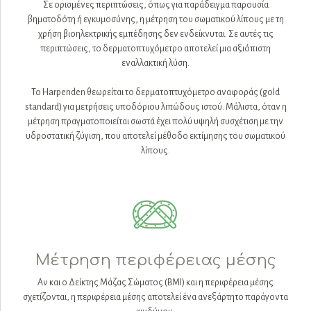
Σε ορισμένες περιπτώσεις, όπως για παράδειγμα παρουσία
βηματοδότη ή εγκυμοσύνης, η μέτρηση του σωματικού λίπους με τη
χρήση βιοηλεκτρικής εμπέδησης δεν ενδείκνυται. Σε αυτές τις
περιπτώσεις, το δερματοπτυχόμετρο αποτελεί μια αξιόπιστη
εναλλακτική λύση.
Το Harpenden θεωρείται το δερματοπτυχόμετρο αναφοράς (gold
standard) για μετρήσεις υποδόριου λιπώδους ιστού. Μάλιστα, όταν η
μέτρηση πραγματοποιείται σωστά έχει πολύ υψηλή συσχέτιση με την
υδροστατική ζύγιση, που αποτελεί μέθοδο εκτίμησης του σωματικού
λίπους.
Μέτρηση περιφέρειας μέσης
Αν και ο Δείκτης Μάζας Σώματος (BMI) και η περιφέρεια μέσης
σχετίζονται, η περιφέρεια μέσης αποτελεί ένα ανεξάρτητο παράγοντα