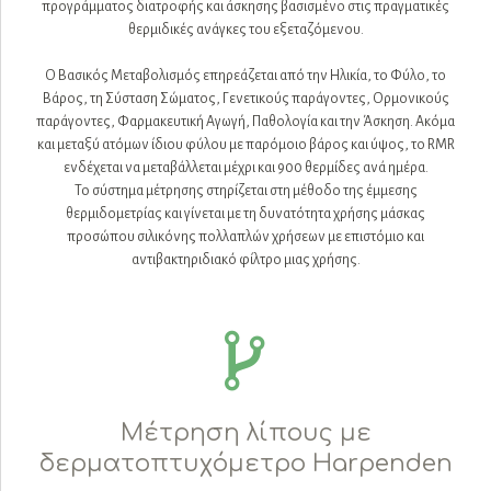
προγράμματος διατροφής και άσκησης βασισμένο στις πραγματικές
θερμιδικές ανάγκες του εξεταζόμενου.
Ο Βασικός Μεταβολισμός επηρεάζεται από την Ηλικία, το Φύλο, το
Βάρος, τη Σύσταση Σώματος, Γενετικούς παράγοντες, Ορμονικούς
παράγοντες, Φαρμακευτική Αγωγή, Παθολογία και την Άσκηση. Ακόμα
και μεταξύ ατόμων ίδιου φύλου με παρόμοιο βάρος και ύψος, το RMR
ενδέχεται να μεταβάλλεται μέχρι και 900 θερμίδες ανά ημέρα.
To σύστημα μέτρησης στηρίζεται στη μέθοδο της έμμεσης
θερμιδομετρίας και γίνεται με τη δυνατότητα χρήσης μάσκας
προσώπου σιλικόνης πολλαπλών χρήσεων με επιστόμιο και
αντιβακτηριδιακό φίλτρο μιας χρήσης.
Μέτρηση λίπους με
δερματοπτυχόμετρο Harpenden