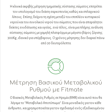
Η κλινικά ακριβής μέτρηση τμηματικής σύστασης σώματος επιτρέπει
τον υπολογισμό του δείκτη σαρκοπενίας καθώς και σπλαχνικού
λίπους. Επίσης δείχνει τη σχέση μεταξύ του επιπλέον κυτταρικού
νερού και του συνολικού νερού του σώματος που είναι απαραίτητοι
δείκτες ενυδάτωσης και υγείας, ενώ τέλος, είναι μια πλήρης ανάλυση
σύστασης σώματος με χαμηλή πλατφόρμα με μέγιστο βάρος ζύγισης
300Kg, ιδανικό για υπέρβαρους. Ο χρόνος μέτρησης δεν διαρκεί πάνω
από 30 δευτερόλεπτα.
Μέτρηση Βασικού Μεταβολικού
Ρυθμού με Fitmate
Ο Βασικός Μεταβολικός Ρυθμός σε Ηρεμία (RMR) είναι αυτό που θα
λέγαμε το “Μεταβολικό Αποτύπωμα“. Είναι μοναδικός για τον κάθε
άνθρωπο, και χρησιμοποιείται για τον σχεδιασμό ενός εξειδικευμένου