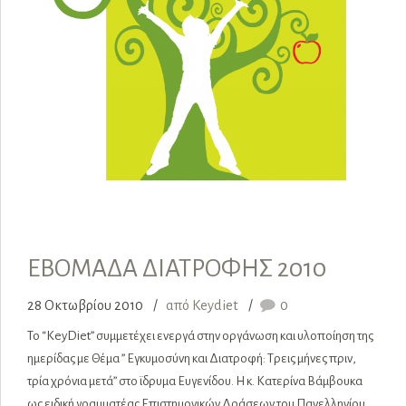
ΕΒΟΜΑΔΑ ΔΙΑΤΡΟΦΗΣ 2010
28 Οκτωβρίου 2010
από Keydiet
0
To “KeyDiet” συμμετέχει ενεργά στην οργάνωση και υλοποίηση της
ημερίδας με Θέμα ” Εγκυμοσύνη και Διατροφή: Τρεις μήνες πριν,
τρία χρόνια μετά” στο ϊδρυμα Ευγενίδου. Η κ. Κατερίνα Βάμβουκα
ως ειδική γραμματέας Επιστημονικών Δράσεων του Πανελληνίου