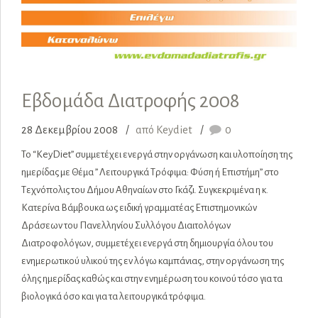
Εβδομάδα Διατροφής 2008
28 Δεκεμβρίου 2008
από Keydiet
0
To “KeyDiet” συμμετέχει ενεργά στην οργάνωση και υλοποίηση της
ημερίδας με Θέμα ” Λειτουργικά Τρόφιμα: Φύση ή Επιστήμη” στο
Τεχνόπολις του Δήμου Αθηναίων στο Γκάζι. Συγκεκριμένα η κ.
Κατερίνα Βάμβουκα ως ειδική γραμματέας Επιστημονικών
Δράσεων του Πανελληνίου Συλλόγου Διαιτολόγων
Διατροφολόγων, συμμετέχει ενεργά στη δημιουργία όλου του
ενημερωτικού υλικού της εν λόγω καμπάνιας, στην οργάνωση της
όλης ημερίδας καθώς και στην ενημέρωση του κοινού τόσο για τα
βιολογικά όσο και για τα λειτουργικά τρόφιμα.