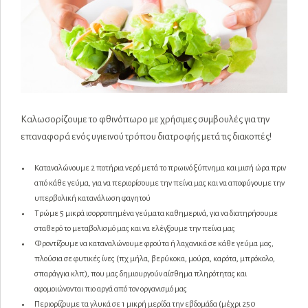
Καλωσορίζουμε το φθινόπωρο με χρήσιμες συμβουλές για την
επαναφορά ενός υγιεινού τρόπου διατροφής μετά τις διακοπές!
Καταναλώνουμε 2 ποτήρια νερό μετά το πρωινό ξύπνημα και μισή ώρα πριν
από κάθε γεύμα, για να περιορίσουμε την πείνα μας και να αποφύγουμε την
υπερβολική κατανάλωση φαγητού
Τρώμε 5 μικρά ισορροπημένα γεύματα καθημερινά, για να διατηρήσουμε
σταθερό το μεταβολισμό μας και να ελέγξουμε την πείνα μας
Φροντίζουμε να καταναλώνουμε φρούτα ή λαχανικά σε κάθε γεύμα μας,
πλούσια σε φυτικές ίνες (πχ μήλα, βερύκοκα, μούρα, καρότα, μπρόκολο,
σπαράγγια κλπ), που μας δημιουργούν αίσθημα πληρότητας και
αφομοιώνονται πιο αργά από τον οργανισμό μας
Περιορίζουμε τα γλυκά σε 1 μικρή μερίδα την εβδομάδα (μέχρι 250