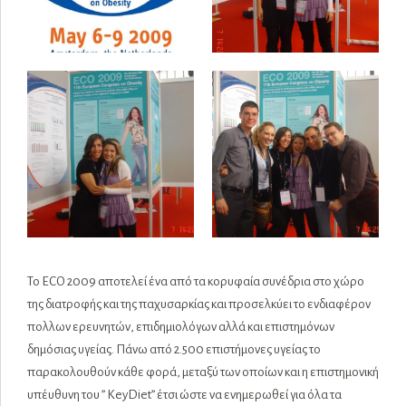
Το ECO 2009 αποτελεί ένα από τα κορυφαία συνέδρια στο χώρο
της διατροφής και της παχυσαρκίας και προσελκύει το ενδιαφέρον
πολλων ερευνητών, επιδημιολόγων αλλά και επιστημόνων
δημόσιας υγείας. Πάνω από 2.500 επιστήμονες υγείας το
παρακολουθούν κάθε φορά, μεταξύ των οποίων και η επιστημονική
υπέυθυνη του ” ΚeyDiet” έτσι ώστε να ενημερωθεί για όλα τα