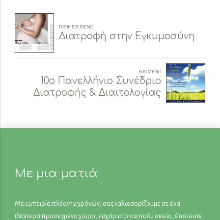
ΠΡΟΗΓΟΎΜΕΝΟ
Διατροφή στην Εγκυμοσύνη
ΕΠΌΜΕΝΟ
10ο Πανελλήνιο Συνέδριο
Διατροφής & Διαιτολογίας
Με μια ματιά
Με εμπειρία πλέον 12 χρόνων, σας καλωσορίζουμε σε ένα
ιδιαίτερα προσεγμένο χώρο, ευχάριστο και πολύ οικείο, έτσι ώστε