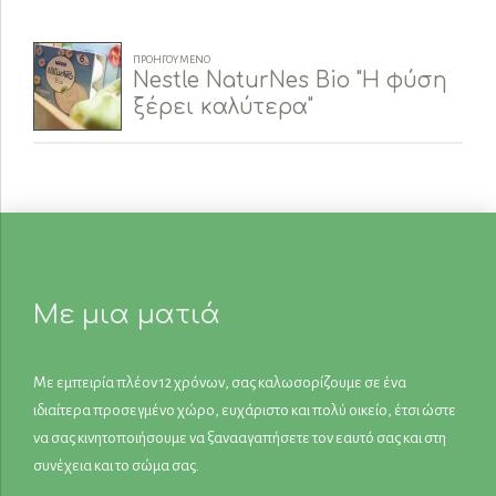
ΠΡΟΗΓΟΎΜΕΝΟ
Nestle NaturNes Bio "Η φύση
ξέρει καλύτερα"
Με μια ματιά
Με εμπειρία πλέον 12 χρόνων, σας καλωσορίζουμε σε ένα
ιδιαίτερα προσεγμένο χώρο, ευχάριστο και πολύ οικείο, έτσι ώστε
να σας κινητοποιήσουμε να ξανααγαπήσετε τον εαυτό σας και στη
συνέχεια και το σώμα σας.