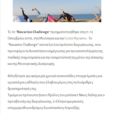
Το 7ο “
Navarino Challenge
” πραγματοποιήθηκε στις 11-13
Οκτωβρίου 2019, στη Μεσσηνία και την
Costa Navarino
. Το
“Navarino Challenge” αποτελεί ένα πρότυπο διοργάνωσης, που
προσφέρει τη δυνατότητα ενημέρωσης για την καταπολέμηση της
παιδικής παχυσαρκίας και την αντιμετώπισή της μέσω της άσκησης
και της Μεσογειακής Διατροφής.
Φιλοξένησε για ακόμα μία χρονιά εκατοντάδες επαγγελματίες και
ερασιτέχνες αθλητές που έλαβαν μέρος στις πολυάριθμες
δραστηριότητές της.
Τιμώμενα πρόσωπα ήταν ο θρύλος του μπάσκετ Νίκος Γκάλης και ο
πρεσβευτής της διοργάνωσης, ο Ελληνοαμερικανός
υπερμαραθωνοδρόμος Κωνσταντίνος Καρνάζης.