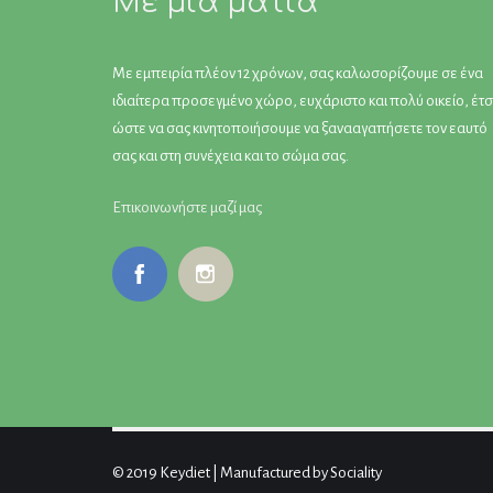
Με μια ματιά
Με εμπειρία πλέον 12 χρόνων, σας καλωσορίζουμε σε ένα
ιδιαίτερα προσεγμένο χώρο, ευχάριστο και πολύ οικείο, έτσ
ώστε να σας κινητοποιήσουμε να ξανααγαπήσετε τον εαυτό
σας και στη συνέχεια και το σώμα σας.
Επικοινωνήστε μαζί μας
© 2019 Keydiet | Manufactured by Sociality