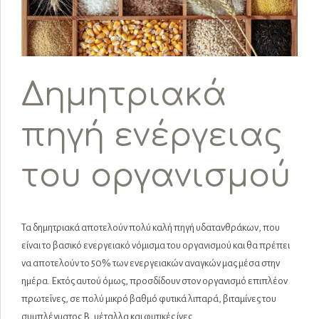
Δημητριακά
πηγή ενέργειας
του οργανισμού
Τα δημητριακά αποτελούν πολύ καλή πηγή υδατανθράκων, που
είναι το βασικό ενεργειακό νόμισμα του οργανισμού και θα πρέπει
να αποτελούν το 50% των ενεργειακών αναγκών μας μέσα στην
ημέρα. Εκτός αυτού όμως, προσδίδουν στον οργανισμό επιπλέον
πρωτεΐνες, σε πολύ μικρό βαθμό φυτικά λιπαρά, βιταμίνες του
συμπλέγματος Β, μέταλλα και φυτικές ίνες.