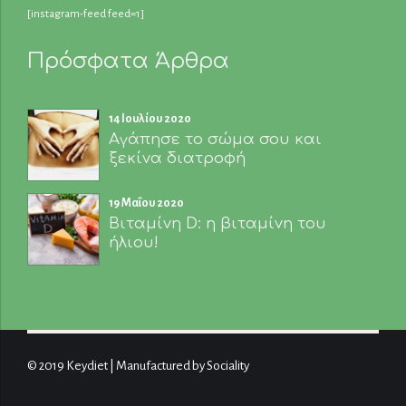
[instagram-feed feed=1]
Πρόσφατα Άρθρα
14 Ιουλίου 2020
Αγάπησε το σώμα σου και
ξεκίνα διατροφή
19 Μαΐου 2020
Βιταμίνη D: η βιταμίνη του
ήλιου!
© 2019 Keydiet | Manufactured by Sociality