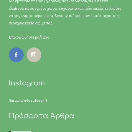
Με εμπειρία πλέον 12 χρόνων, σας καλωσορίζουμε σε ένα
ιδιαίτερα προσεγμένο χώρο, ευχάριστο και πολύ οικείο, έτσι ώστε
να σας κινητοποιήσουμε να ξανααγαπήσετε τον εαυτό σας και στη
συνέχεια και το σώμα σας.
Επικοινωνήστε μαζί μας
Instagram
[instagram-feed feed=1]
Πρόσφατα Άρθρα