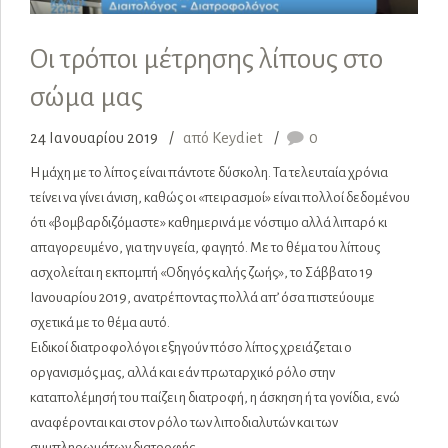
Οι τρόποι μέτρησης λίπους στο
σώμα μας
24 Ιανουαρίου 2019
από Keydiet
0
Η μάχη με το λίπος είναι πάντοτε δύσκολη. Τα τελευταία χρόνια
τείνει να γίνει άνιση, καθώς οι «πειρασμοί» είναι πολλοί δεδομένου
ότι «βομβαρδιζόμαστε» καθημερινά με νόστιμο αλλά λιπαρό κι
απαγορευμένο, για την υγεία, φαγητό. Με το θέμα του λίπους
ασχολείται η εκπομπή «Οδηγός καλής ζωής», το Σάββατο 19
Ιανουαρίου 2019, ανατρέποντας πολλά απ’ όσα πιστεύουμε
σχετικά με το θέμα αυτό.
Ειδικοί διατροφολόγοι εξηγούν πόσο λίπος χρειάζεται ο
οργανισμός μας, αλλά και εάν πρωταρχικό ρόλο στην
καταπολέμησή του παίζει η διατροφή, η άσκηση ή τα γονίδια, ενώ
αναφέρονται και στον ρόλο των λιποδιαλυτών και των
συμπληρωμάτων διατροφής.