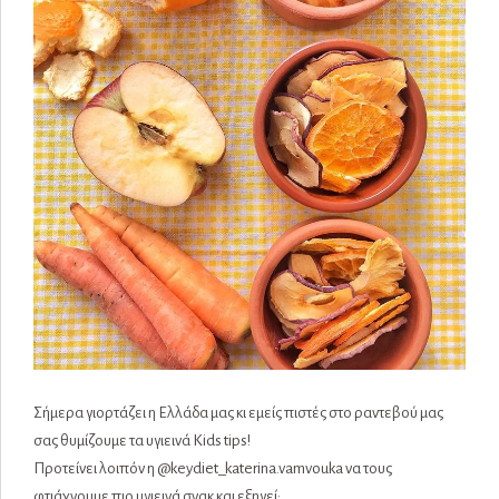
Σήμερα γιορτάζει η Ελλάδα μας κι εμείς πιστές στο ραντεβού μας
σας θυμίζουμε τα υγιεινά Kids tips!
Προτείνει λοιπόν η @keydiet_katerina.vamvouka να τους
φτιάχνουμε πιο υγιεινά σνακ και εξηγεί: