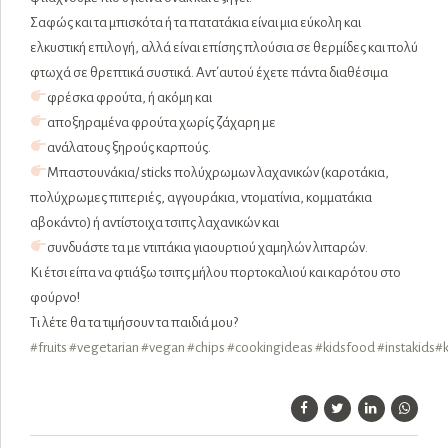
Σαφώς και τα μπισκότα ή τα πατατάκια είναι μια εύκολη και
ελκυστική επιλογή, αλλά είναι επίσης πλούσια σε θερμίδες και πολύ
φτωχά σε θρεπτικά συστικά. Αντ΄αυτού έχετε πάντα διαθέσιμα
φρέσκα φρούτα, ή ακόμη και
αποξηραμένα φρούτα χωρίς ζάχαρη με
ανάλατους ξηρούς καρπούς.
Μπαστουνάκια/ sticks πολύχρωμων λαχανικών (καροτάκια,
πολύχρωμες πιπεριές, αγγουράκια, ντοματίνια, κομματάκια
αβοκάντο) ή αντίστοιχα τσιπς λαχανικών και
συνδυάστε τα με ντιπάκια γιαουρτιού χαμηλών λιπαρών.
Κι έτσι είπα να φτιάξω τσιπς μήλου πορτοκαλιού και καρότου στο
φούρνο!
Τι λέτε θα τα τιμήσουν τα παιδιά μου?
#
fruits
#
vegetarian
#
vegan
#
chips
#
cookingideas
#
kidsfood
#
instakids
#