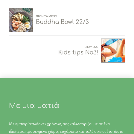
ΠΡΟΗΓΟΎΜΕΝΟ
Buddha Bowl 22/3
ΕΠΌΜΕΝΟ
Kids tips No3!
Με μια ματιά
Με εμπειρία πλέον 12 χρόνων, σας καλωσορίζουμε σε ένα
ιδιαίτερα προσεγμένο χώρο, ευχάριστο και πολύ οικείο, έτσι ώστε