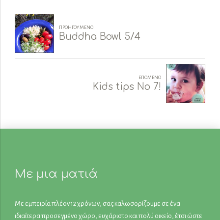
ΠΡΟΗΓΟΎΜΕΝΟ
Buddha Bowl 5/4
ΕΠΌΜΕΝΟ
Kids tips No 7!
Με μια ματιά
Με εμπειρία πλέον 12 χρόνων, σας καλωσορίζουμε σε ένα
ιδιαίτερα προσεγμένο χώρο, ευχάριστο και πολύ οικείο, έτσι ώστε