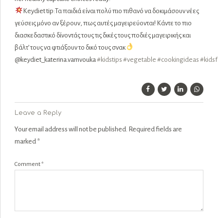
Keydiet tip:Τα παιδιά είναι πολύ πιο πιθανό να δοκιμάσουν νέες
γεύσεις μόνο αν ξέρουν, πως αυτές μαγειρεύονται! Κάντε το πιο
διασκεδαστικό δίνοντάς τους τις δικές τους ποδιές μαγειρικής και
βάλτ’ τους να φτιάξουν το δικό τους σνακ
@keydiet_katerina.vamvouka
#
kidstips
#
vegetable
#
cookingideas
#
kids
Leave a Reply
Your email address will not be published. Required fields are
marked *
Comment
*